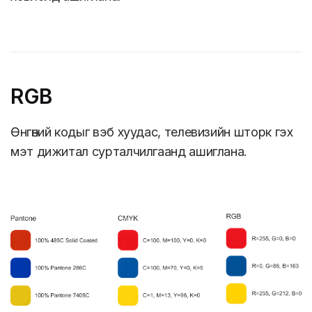
RGB
Өнгөний кодыг вэб хуудас, телевизийн шторк гэх
мэт дижитал сурталчилгаанд ашиглана.