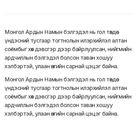
Монгол Ардын Намын бэлгэдэл нь гол төвдөө
үндэсний тусгаар тогтнолын илэрхийлэл алтан
соёмбыг хөх дэвсгэр дээр байрлуулсан, нийгмийн
ардчиллын бэлгэдэл болсон таван хошуу
хэлбэртэй, улаан өнгийн сарнай цэцэг байна.
Монгол Ардын Намын бэлгэдэл нь гол төвдөө
үндэсний тусгаар тогтнолын илэрхийлэл алтан
соёмбыг хөх дэвсгэр дээр байрлуулсан, нийгмийн
ардчиллын бэлгэдэл болсон таван хошуу
хэлбэртэй, улаан өнгийн сарнай цэцэг байна.