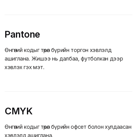
Pantone
Өнгөний кодыг төрөл бүрийн торгон хэвлэлд
ашиглана. Жишээ нь далбаа, футболкан дээр
хэвлэх гэх мэт.
CMYK
Өнгөний кодыг төрөл бүрийн офсет болон хулдаасан
хэвлэлд ашиглана.