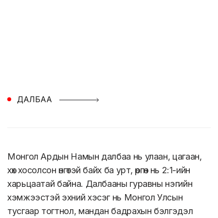
ДАЛБАА
Монгол Ардын Намын далбаа нь улаан, цагаан,
хөх хосолсон өнгөтэй байх ба урт, өргөн нь 2:1-ийн
харьцаатай байна. Далбааны гуравны нэгийн
хэмжээстэй эхний хэсэг нь Монгол Улсын
тусгаар тогтнол, мандан бадрахын бэлгэдэл