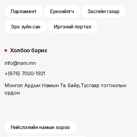
Парламент
Ерөнхийлөгч
Засгийн газар
Эрх зүйн сан
Иргэний портал
Холбоо барих
info@nam.mn
+(976) 7000-1921
Монгол Ардын Намын Төв Байр,Тусгаар тогтнолын
ордон
Нийслэлийн намын хороо