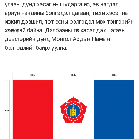
улаан, дунд хэсэг нь шударга ёс, эв нэгдэл,
ариун нандины бэлгэдэл цагаан, төгсгөл хэсэг нь
хөгжил дэвшил, төрт ёсны бэлгэдэл мөнх тэнгэрийн
хөх өнгөтэй байна. Далбааны төв хэсэг дэх цагаан
дэвсгэрийн дунд Монгол Ардын Намын
бэлгэдлийг байрлуулна.