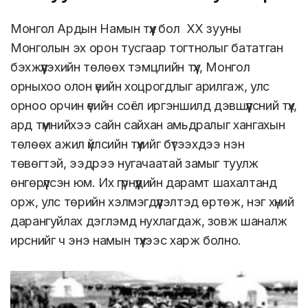
тогтнолын тэмцлийн түүх
Монгол Ардын Намын түүх бол ХХ зууны
Монголын эх орон тусгаар тогтнолыг бататган
бэхжүүлэхийн төлөөх тэмцлийн түүх, Монгол
орныхоо олон үеийн хоцрогдлыг арилгаж, улс
орноо орчин үеийн соёл иргэншилд дэвшүүлсний түүх,
ард түмнийхээ сайн сайхан амьдралыг хангахын
төлөөх ажил үйлсийн түүхийг бүтээхдээ нэн
төвөгтэй, ээдрээ нугачаатай замыг туулж
өнгөрүүлсэн юм. Их гүрнүүдийн дарамт шахалтанд
орж, улс төрийн хэлмэгдүүлэлтэд өртөж, нэг хүний
дарангуйлах дэглэмд нухлагдаж, зовж шаналж
ирснийг ч энэ намын түүхээс харж болно.