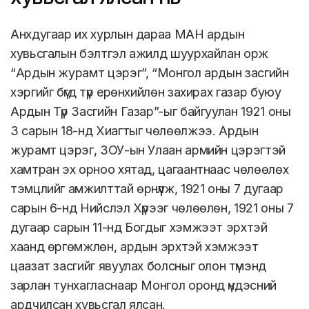
Анхдугаар их хурлын дараа МАН ардын
хувьсгалын бэлтгэл ажилд шуурхайлан орж
“Ардын журамт цэрэг”, “Монгол ардын засгийн
хэргийг бүгд түр ерөнхийлөн захирах газар буюу
Ардын Түр Засгийн Газар”-ыг байгуулан 1921 оны
3 сарын 18-нд Хиагтыг чөлөөлжээ. Ардын
журамт цэрэг, ЗОУ-ын Улаан армийн цэрэгтэй
хамтран эх орноо хятад, цагаантнаас чөлөөлөх
тэмцлийг амжилттай өрнүүлж, 1921 оны 7 дугаар
сарын 6-нд Нийслэл Хүрээг чөлөөлөн, 1921 оны 7
дугаар сарын 11-нд Богдыг хэмжээт эрхтэй
хаанд өргөмжлөн, ардын эрхтэй хэмжээт
цаазат засгийг явуулах болсныг олон түмэнд
зарлан тунхагласнаар Монгол оронд үндэсний
ардчилсан хувьсгал ялсан.