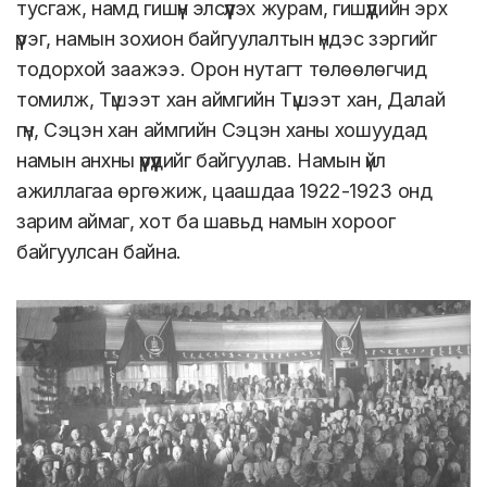
тусгаж, намд гишүүн элсүүлэх журам, гишүүдийн эрх
үүрэг, намын зохион байгуулалтын үндэс зэргийг
тодорхой заажээ. Орон нутагт төлөөлөгчид
томилж, Түшээт хан аймгийн Түшээт хан, Далай
гүн, Сэцэн хан аймгийн Сэцэн ханы хошуудад
намын анхны үүрүүдийг байгуулав. Намын үйл
ажиллагаа өргөжиж, цаашдаа 1922-1923 онд
зарим аймаг, хот ба шавьд намын хороог
байгуулсан байна.