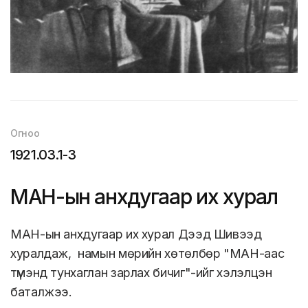
Огноо
1921.03.1-3
МАН-ын анхдугаар их хурал
МАН-ын анхдугаар их хурал Дээд Шивээд
хуралдаж, намын мөрийн хөтөлбөр "МАН-аас
түмэнд тунхаглан зарлах бичиг"-ийг хэлэлцэн
баталжээ.