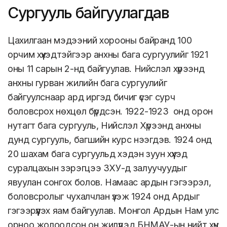
Сургууль байгуулагдав
Цахилгаан мэдээний хорооны байранд 100
орчим хүүхэдтэйгээр анхны бага сургуулийг 1921
оны 11 сарын 2-нд байгуулав. Нийслэл хүрээнд
анхны гурван жилийн бага сургуулийг
байгуулснаар ард иргэд бичиг үсэг сурч
боловсрох нөхцөл бүрдсэн. 1922-1923 онд орон
нутагт бага сургууль, Нийслэл Хүрээнд анхны
дунд сургууль, багшийн курс нээгдэв. 1924 онд
20 шахам бага сургуульд хэдэн зуун хүүхэд
суралцахын зэрэгцээ ЗХУ-д залуучуудыг
явуулан сонгох болов. Намаас ардын гэгээрэл,
боловсролыг чухалчлан үзэж 1924 онд Ардыг
гэгээрүүлэх яам байгуулав. Монгол Ардын Нам улс
орноо жолоодсон он жилүүдэд БНМАУ-ын нийт хүн