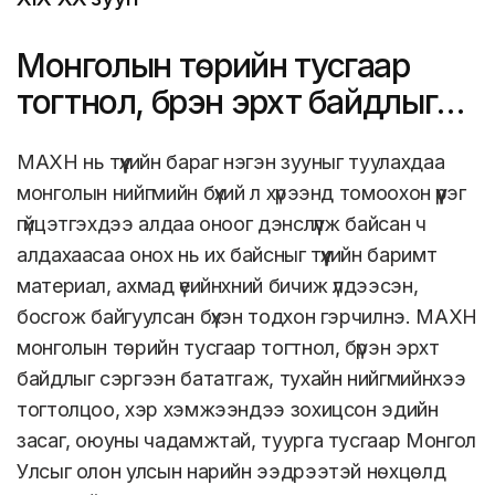
Монголын төрийн тусгаар
тогтнол, бүрэн эрхт байдлыг
сэргээн бататгав
МАХН нь түүхийн бараг нэгэн зууныг туулахдаа
монголын нийгмийн бүхий л хүрээнд томоохон үүрэг
гүйцэтгэхдээ алдаа оноог дэнслүүлж байсан ч
алдахаасаа онох нь их байсныг түүхийн баримт
материал, ахмад үеийнхний бичиж үлдээсэн,
босгож байгуулсан бүхэн тодхон гэрчилнэ. МАХН
монголын төрийн тусгаар тогтнол, бүрэн эрхт
байдлыг сэргээн бататгаж, тухайн нийгмийнхээ
тогтолцоо, хэр хэмжээндээ зохицсон эдийн
засаг, оюуны чадамжтай, туурга тусгаар Монгол
Улсыг олон улсын нарийн ээдрээтэй нөхцөлд