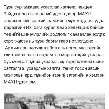
Түүхэн сургамжаас ухаарлаа хөглөж, нөхцөл
байдлыг зөв эгээрсний үндсэн дээр МАХН
өөрчлөлтийн салхийг хамгийн түрүүнд мэдэрч, удаа
дараагийн Их, бага хурал дээр хэлэлцэж байсан
төдийгүй шинэчлэлийн бодлогыг санаачлан эхлүүлж
хэрэгжүүлсэн нь түүхэн баримтаар нотлогдоно.
Ардчилсан өөрчлөлт бол аль нэгэн улс төрийн
хүчин, ямар нэгэн эрдэмтэн мэргэн хүний ухаарал
бус монгол түмний ухаарал, хүн төрөлхтөний шинэ
сэтгэлгээ, ухаарлын хаялга, түүнийг тосон авсан
монголын ард түмний хичээнгүй зүтгэлийн үр хэмээн
МАХН үздэг юм.