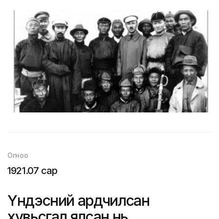
Огноо
1921.07 сар
Үндэсний ардчилсан
хувьсгал ялсан нь