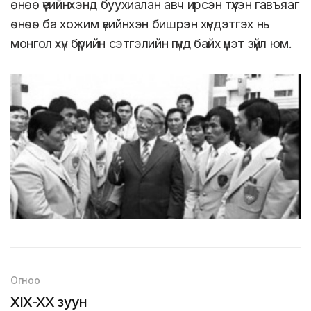
өнөө үеийнхэнд буухиалан авч ирсэн түүхэн гавъяаг
өнөө ба хожим үеийнхэн бишрэн хүндэтгэх нь
монгол хүн бүрийн сэтгэлийн гүнд байх үнэт зүйл юм.
Огноо
XIX-XX зуун