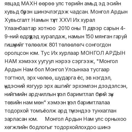
явцад МАХН өөрөө улс төрийн амьд эд эсийн
хувьд бүрэн шинэчлэгдэж чадсан. Монгол Ардын
Хувьсгалт Намын түүхт XXVI Их хурал
Улаанбаатар хотноо 2010 оны 11 дүгээр сарын 4-
9-ний өдрүүдэд хуралдаж, намын 150 мянган гаруй
гишүүнийг төлөөлж 801 төлөөлөгч сонгогдон
оролцсон юм. Тус Их хурлаар МОНГОЛ АРДЫН
НАМ хэмээх уугуул нэрээ сэргээж, "Монгол
Ардын Нам бол Монгол Улсынхаа тусгаар
тогтнол, эрх чөлөө, шударга ёс, эв нэгдэл,
үндэсний язгуур эрх ашгийг эрхэмлэн дээдэлсэн,
нийгмийн ардчиллын үзэл баримтлал бүхий зүүн
төвийн нам мөн" хэмээн үзэл баримтлалаа
тодорхой томъёолж ард түмэндээ тунхаглан
зарласан юм. Монгол Ардын Нам улс орныхоо
хөгжлийн бодлогыг тодорхойлохдоо шинэ