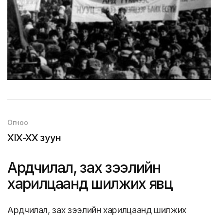
Огноо
XIX-XX зуун
Ардчилал, зах зээлийн
харилцаанд шилжих явц
Ардчилал, зах зээлийн харилцаанд шилжих