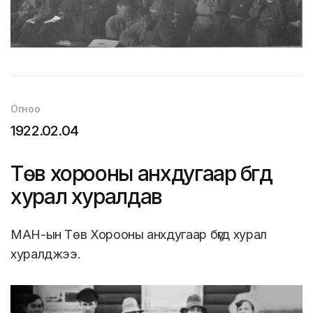
Огноо
1922.02.04
Төв хорооны анхдугаар бүгд
хурал хуралдав
МАН-ын Төв Хорооны анхдугаар бүгд хурал
хуралджээ.