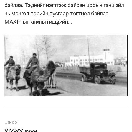
байлаа. Тэднийг нэгтгэж байсан цорын ганц зүйл
нь монгол төрийн тусгаар тогтнол байлаа.
МАХН-ын анхны гишүүдийн…
Огноо
XIX-XX зуун