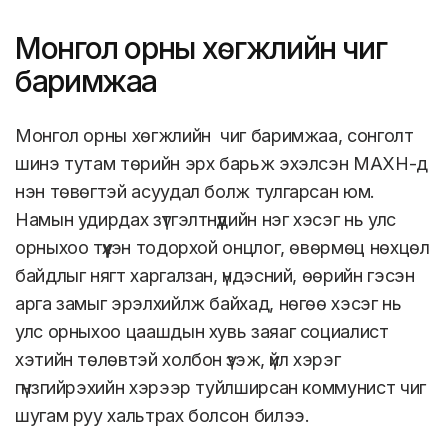
Монгол орны хөгжлийн чиг
баримжаа
Монгол орны хөгжлийн чиг баримжаа, сонголт
шинэ тутам төрийн эрх барьж эхэлсэн МАХН-д
нэн төвөгтэй асуудал болж тулгарсан юм.
Намын удирдах зүтгэлтнүүдийн нэг хэсэг нь улс
орныхоо түүхэн тодорхой онцлог, өвөрмөц нөхцөл
байдлыг нягт харгалзан, үндэсний, өөрийн гэсэн
арга замыг эрэлхийлж байхад, нөгөө хэсэг нь
улс орныхоо цаашдын хувь заяаг социалист
хэтийн төлөвтэй холбон үзэж, үйл хэрэг
гүнзгийрэхийн хэрээр туйлширсан коммунист чиг
шугам руу хальтрах болсон билээ.