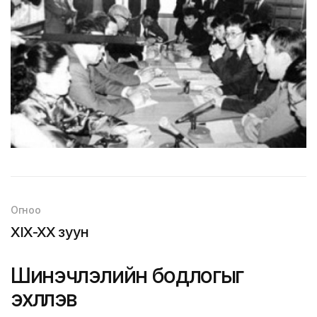
Огноо
XIX-XX зуун
Шинэчлэлийн бодлогыг
эхлүүлэв