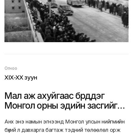
Огноо
XIX-XX зуун
Мал аж ахуйгаас бүрддэг
Монгол орны эдийн засгийг
олон салбарт шилжүүлэв
Анх энэ намын эгнээнд Монгол улсын нийгмийн
бүхий л давхарга багтаж тэдний төлөөлөл орж