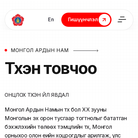
En
Гишүүнчлэл
Гишүүнчлэл
МОНГОЛ АРДЫН НАМ
Түүхэн
товчоо
ОНЦЛОХ ТҮҮХЭН ҮЙЛ ЯВДАЛ
Монгол Ардын Намын түүх бол ХХ зууны
Монголын эх орон тусгаар тогтнолыг бататган
бэхжүүлэхийн төлөөх тэмцлийн түүх, Монгол
орныхоо олон үеийн хоцрогдлыг арилгаж, улс