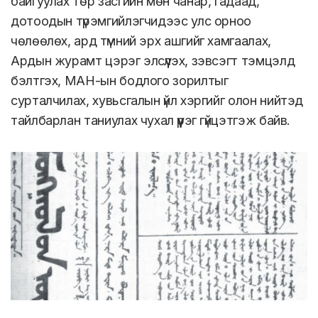
байгуулах төр засгийн мөн чанар, гадаад,
дотоодын түрэмгийлэгчидээс улс орноо
чөлөөлөх, ард түмний эрх ашгийг хамгаалах,
Ардын журамт цэрэг элсүүлэх, зэвсэгт тэмцэлд
бэлтгэх, МАН-ын бодлого зорилтыг
сурталчилах, хувьсгалын үйл хэргийг олон нийтэд
тайлбарлан таниулах чухал үүрэг гүйцэтгэж байв.