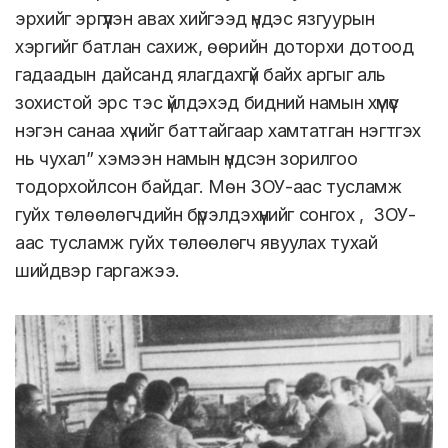
эрхийг эргүүлэн авах хийгээд үндэс язгуурын
хэргийг батлан сахиж, өөрийн доторхи дотоод
гадаадын дайсанд ялагдахгүй байх аргыг аль
зохистой эрс тэс үйлдэхэд бидний намын хүмүүс
нэгэн санаа хүчийг баттайгаар хамтатган нэгтгэх
нь чухал” хэмээн намын үндсэн зорилгоо
тодорхойлсон байдаг. Мөн ЗОУ-аас тусламж
гуйх төлөөлөгчдийн бүрэлдэхүүнийг сонгох , ЗОУ-
аас тусламж гуйх төлөөлөгч явуулах тухай
шийдвэр гаргажээ.