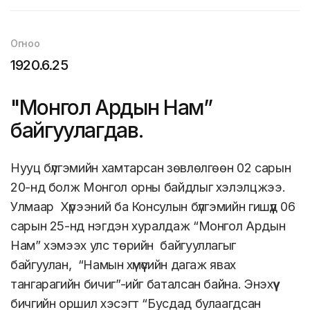
Огноо
1920.6.25
"Монгол Ардын Нам”
байгуулагдав.
Нууц бүлгэмийн хамтарсан зөвлөлгөөн 02 сарын
20-нд болж Монгол орны байдлыг хэлэлцжээ.
Улмаар Хүрээний ба Консулын бүлгэмийн гишүүд 06
сарын 25-нд нэгдэн хуралдаж “Монгол Ардын
Нам” хэмээх улс төрийн байгууллагыг
байгуулан, “Намын хүмүүсийн дагаж явах
тангарагийн бичиг”-ийг баталсан байна. Энэхүү
бичгийн оршил хэсэгт “Бусдад булаагдсан