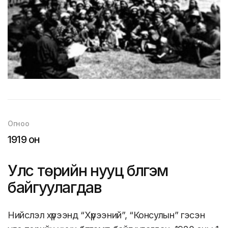
Огноо
1919 он
Улс төрийн нууц бүлгэм
байгуулагдав
Нийслэл хүрээнд “Хүрээний”, “Консулын” гэсэн