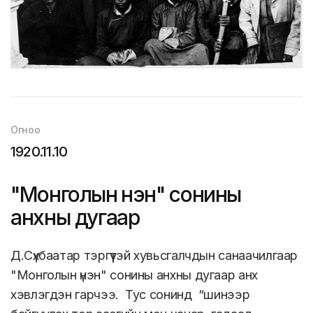
Огноо
1920.11.10
"Монголын үнэн" сонины
анхны дугаар
Д.Сүхбаатар тэргүүтэй хувьсгалчдын санаачилгаар
"Монголын үнэн" сонины анхны дугаар анх
хэвлэгдэн гарчээ. Тус сонинд “шинээр