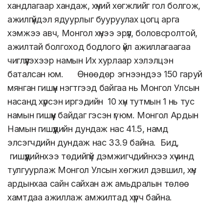
хандлагаар хандаж, хүний хөгжлийг гол болгож,
ажилгүйдэл ядуурлыг бууруулах цогц арга
хэмжээ авч, Монгол хүнээ эрүүл, боловсролтой,
ажилтай болгоход бодлого үйл ажиллагаагаа
чиглүүлэхээр намын Их хурлаар хэлэлцэн
баталсан юм. Өнөөдөр эгнээндээ 150 гаруй
мянган гишүүн нэгтгээд байгаа нь Монгол Улсын
насанд хүрсэн иргэдийн 10 хүн тутмын 1 нь тус
намын гишүүн байдаг гэсэн үг юм. Монгол Ардын
Намын гишүүдийн дундаж нас 41.5, намд
элсэгчдийн дундаж нас 33.9 байна. Бид,
гишүүдийнхээ төдийгүй дэмжигчдийнхээ хүчинд
тулгуурлаж Монгол Улсын хөгжил дэвшил, хүн
ардынхаа сайн сайхан аж амьдралын төлөө
хамтдаа ажиллаж амжилтад хүрч байна.