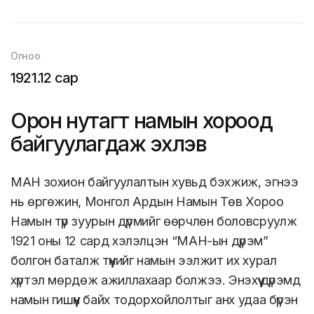
Огноо
1921.12 сар
Орон нутагт намын хороод
байгуулагдаж эхлэв
МАН зохион байгуулалтын хувьд бэхжиж, эгнээ
нь өргөжин, Монгол Ардын Намын Төв Хороо
Намын түр зуурын дүрмийг өөрчлөн боловсруулж
1921 оны 12 сард хэлэлцэн “МАН-ын дүрэм”
болгон баталж түүнийг намын ээлжит их хурал
хүртэл мөрдөж ажиллахаар болжээ. Энэхүү дүрэмд
намын гишүүн байх тодорхойлолтыг анх удаа бүрэн