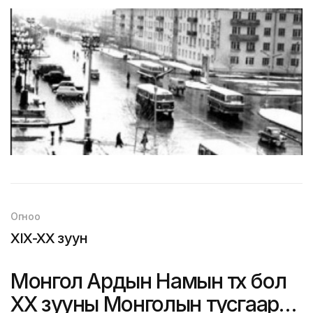
Огноо
XIX-XX зуун
Монгол Ардын Намын түүх бол
ХХ зууны Монголын тусгаар