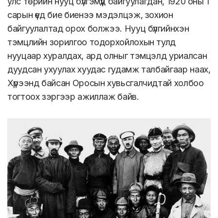
улс төрийн нууц бүлгэмүүд байгуулагдан, 1920 оны 1
сарын үед бие биенээ мэдэлцэж, зохион
байгуулалтад орох болжээ. Нууц бүлгийнхэн
тэмцлийн зорилгоо тодорхойлохын тулд
нууцаар хуралдах, ард олныг тэмцэлд уриалсан
дуудсан ухуулах хуудас гудамж талбайгаар наах,
Хүрээнд байсан Оросын хувьсгалчидтай холбоо
тогтоох зэргээр ажиллаж байв.