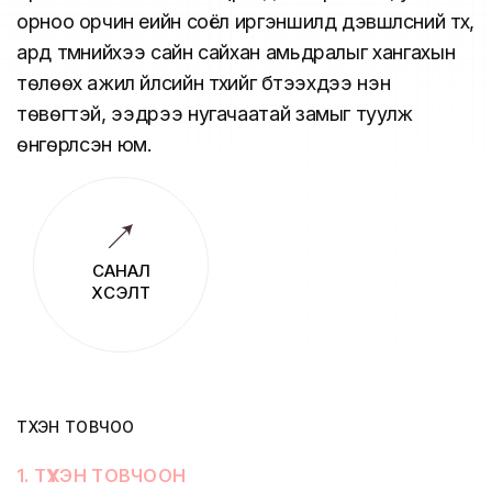
орноо орчин үеийн соёл иргэншилд дэвшүүлсний түүх,
ард түмнийхээ сайн сайхан амьдралыг хангахын
төлөөх ажил үйлсийн түүхийг бүтээхдээ нэн
төвөгтэй, ээдрээ нугачаатай замыг туулж
өнгөрүүлсэн юм.
САНАЛ
ХҮСЭЛТ
ТҮҮХЭН ТОВЧОО
1
.
ТҮҮХЭН ТОВЧООН