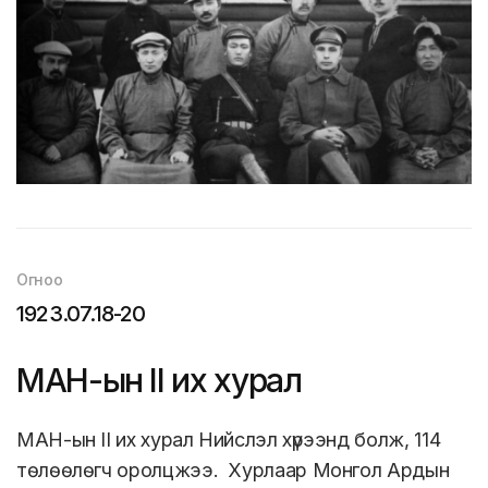
Огноо
1923.07.18-20
МАН-ын II их хурал
МАН-ын II их хурал Нийслэл хүрээнд болж, 114
төлөөлөгч оролцжээ. Хурлаар Монгол Ардын