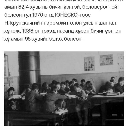
амын 82,4 хувь нь бичиг үсэгтэй, боловсролтой
болсон тул 1970 онд ЮНЕСКО-гоос
Н.Крупскаягийн нэрэмжит олон улсын шагнал
хүртэж, 1988 он гэхэд насанд хүрсэн бичиг үсэгтэн
хүн амын 95 хувийг эзлэх болсон.