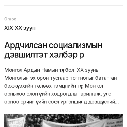
Огноо
XIX-XX зуун
Ардчилсан социализмын
дэвшилтэт хэлбэр рүү
Монгол Ардын Намын түүх бол ХХ зууны
Монголын эх орон тусгаар тогтнолыг бататган
бэхжүүлэхийн төлөөх тэмцлийн түүх, Монгол
орныхоо олон үеийн хоцрогдлыг арилгаж, улс
орноо орчин үеийн соёл иргэншилд дэвшүүлсний…